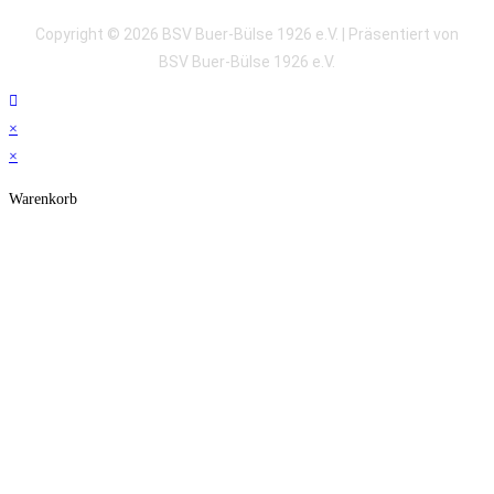
Copyright © 2026 BSV Buer-Bülse 1926 e.V. | Präsentiert von
BSV Buer-Bülse 1926 e.V.
×
×
Warenkorb