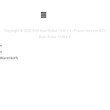
Copyright © 2026 BSV Buer-Bülse 1926 e.V. | Präsentiert von BSV
Buer-Bülse 1926 e.V.
×
×
Warenkorb