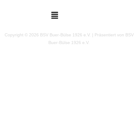
Copyright © 2026 BSV Buer-Bülse 1926 e.V. | Präsentiert von BSV
Buer-Bülse 1926 e.V.